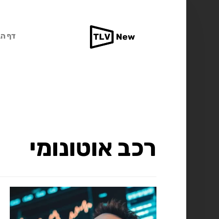
דף הב
רכב אוטונומי