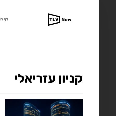
דף הב
קניון עזריאלי