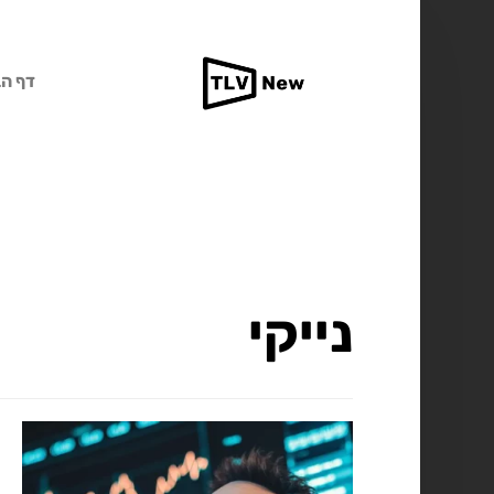
דף הב
נייקי