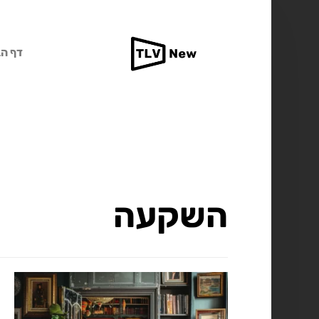
דף הב
השקעה