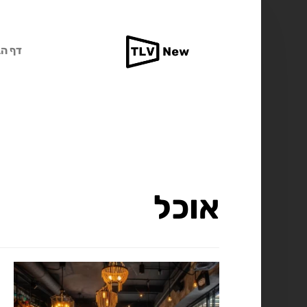
דף הב
אוכל