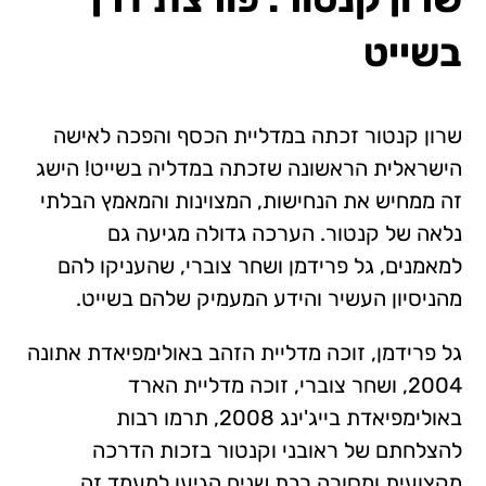
בשייט
שרון קנטור זכתה במדליית הכסף והפכה לאישה
הישראלית הראשונה שזכתה במדליה בשייט! הישג
זה ממחיש את הנחישות, המצוינות והמאמץ הבלתי
נלאה של קנטור. הערכה גדולה מגיעה גם
למאמנים, גל פרידמן ושחר צוברי, שהעניקו להם
מהניסיון העשיר והידע המעמיק שלהם בשייט.
גל פרידמן, זוכה מדליית הזהב באולימפיאדת אתונה
2004, ושחר צוברי, זוכה מדליית הארד
באולימפיאדת בייג'ינג 2008, תרמו רבות
להצלחתם של ראובני וקנטור בזכות הדרכה
מקצועית ומסורה רבת שנים הגיעו למעמד זה.